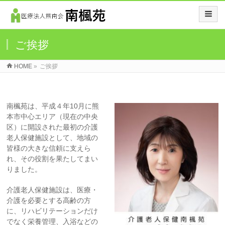
ご挨拶
HOME
»
ご挨拶
南楓苑は、平成４年10月に熊
本市中心エリア（現在の中央
区）に開設された最初の介護
老人保健施設として、地域の
皆様の大きな信頼に支えら
れ、その役割を果たしてまい
りました。
介護老人保健施設は、医療・
介護を必要とする高齢の方
に、リハビリテーションだけ
でなく栄養管理、入浴などの